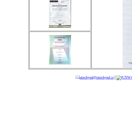
strechypd@strechypd.cz
│