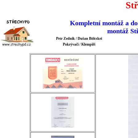
St
Kompletní montáž a do
montáž St
Petr Zedník / Dušan Bölcskei
Pokrývači / Klempíři