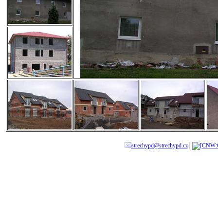
strechypd@strechypd.cz
│